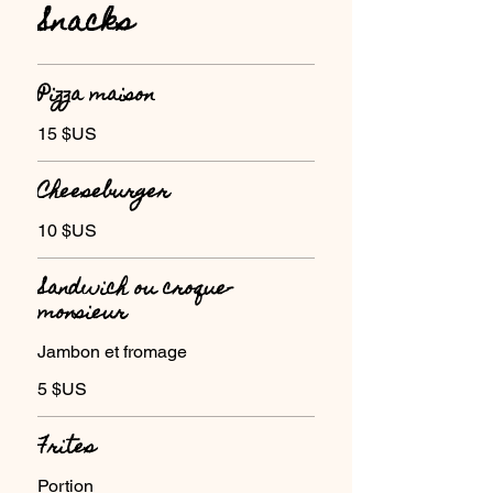
Snacks
Pizza maison
15 $US
Cheeseburger
10 $US
Sandwich ou croque-
monsieur
Jambon et fromage
5 $US
Frites
Portion