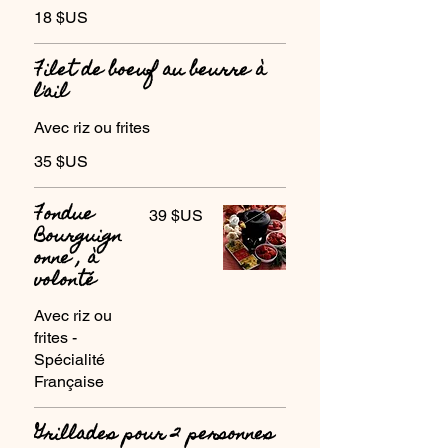
18 $US
Filet de boeuf au beurre à
l'ail
Avec riz ou frites
35 $US
Fondue
39 $US
Bourguign
onne , à
volonté
Avec riz ou
frites -
Spécialité
Française
Grillades pour 2 personnes