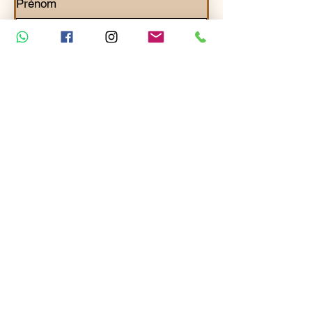
Prénom
Nom de famille
Téléphone
Email
*
Abonnez-moi à votre newsletter.
Votre demande