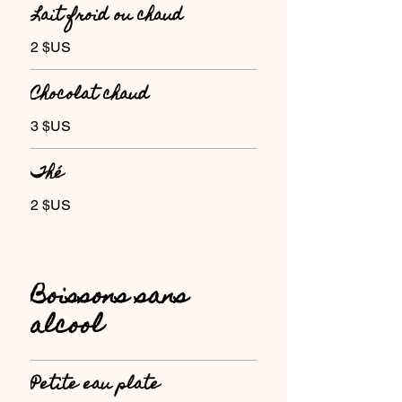
Lait froid ou chaud
2 $US
Chocolat chaud
3 $US
Thé
2 $US
Boissons sans
alcool
Petite eau plate