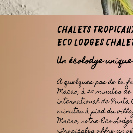
​Chalets Tropicau
Eco Lodges Chale
Un écolodge unique
A quelques pas de la f
Macao, à 30 minutes de
international de Punta C
minutes à pied du villa
Macao, notre Eco Lodge
Tropicales offre un vé