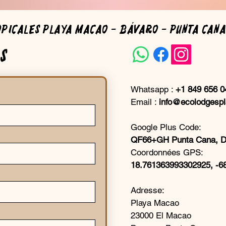
opicales Playa Macao - Bávaro - Punta Can
s
Whatsapp :
+1 849 656 0
Email :
info@ecolodgesp
Google Plus Code:
QF66+GH Punta Cana, D
Coordonnées GPS:
18.761363993302925, -6
Adresse:
Playa Macao
23000 El Macao