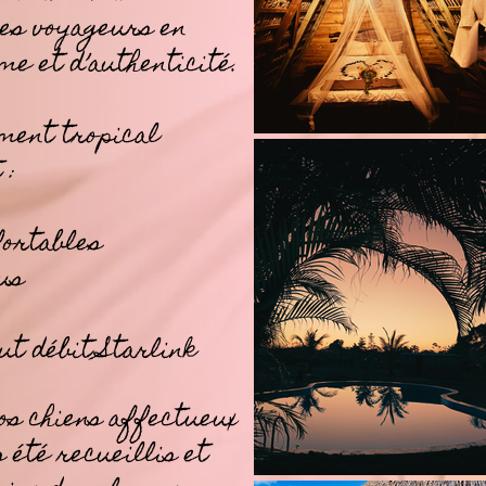
les voyageurs en
me et d’authenticité.
ement tropical
 :
fortables
ous
ut débit Starlink
nos chiens affectueux
s été recueillis et