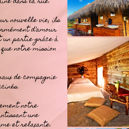
ine dans la rue.
ur nouvelle vie, ils
normément d’amour
st un partie grâce à
s que notre mission
maux de compagnie
ccinés.
rement notre
antissant une
ime et relaxante.