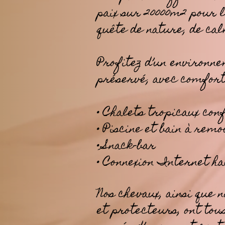
paix sur 20000m2 pour 
quête de nature, de cal
Profitez d’un environn
préservé, avec comfort
• Chalets tropicaux con
• Piscine et bain à rem
• Snack-bar
• Connexion Internet ha
Nos chevaux, ainsi que 
et protecteurs, ont tou