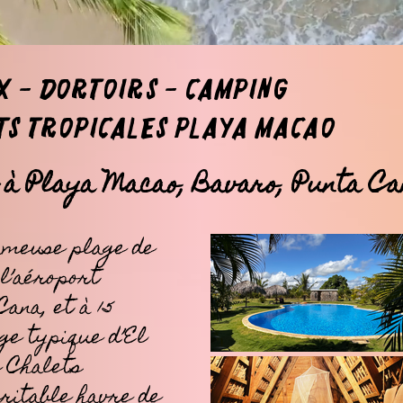
x - Dortoirs - Camping
ts Tropicales Playa Macao
 à Playa Macao, Bavaro, Punta Ca
ameuse plage de
 l’aéroport
ana, et à 15
ge typique d’El
 Chalets
ritable havre de