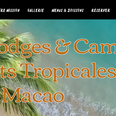
tre mission
Gallerie
Menus & Boissons
Réserver
odges & Ca
ts Tropicale
 Macao