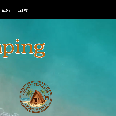
Blog
Liens
mping
s