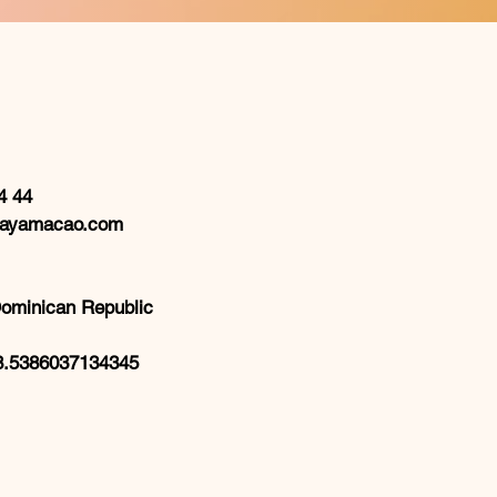
a
4 44
layamacao.com
ominican Republic
8.5386037134345