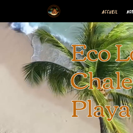
Accueil
No
Eco L
Chale
Playa