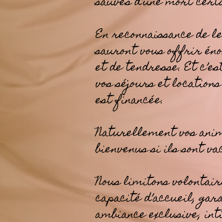
sauvés d’une mort certa
En reconnaissance de le
sauront vous offrir é
et de tendresse. Et c’e
vos séjours et location
est financée.
Naturellement vos ani
bienvenus si ils sont va
Nous limitons volontai
capacité d’accueil, gar
ambiance exclusive, int